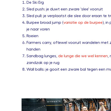
De Ski Erg
Sled push: je duwt een zware 'slee' vooruit
Sled pull: je verplaatst die slee door eraan te t
Burpee broad jump (
variatie op de burpee
), i
je naar voren
Roeien
Farmers carry, oftewel vooruit wandelen met 
handen
Sandbag lunges,
de lunge die we wel kennen
,
zandzak op je rug
Wall balls: je gooit een zware bal tegen een m