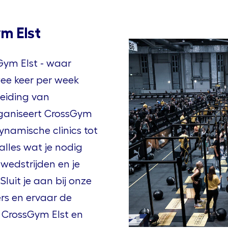
m Elst
Gym Elst - waar
ee keer per week
leiding van
rganiseert CrossGym
ynamische clinics tot
lles wat je nodig
wedstrijden en je
Sluit je aan bij onze
rs en ervaar de
 CrossGym Elst en